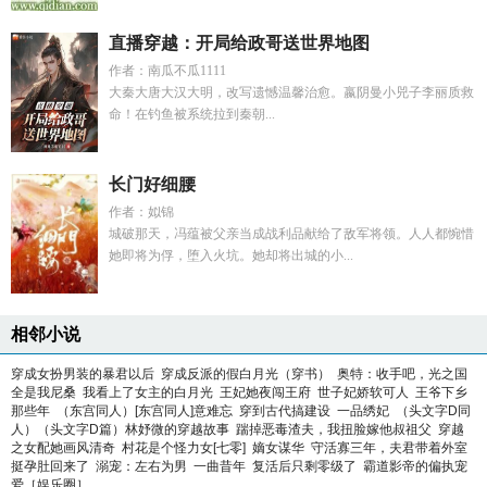
直播穿越：开局给政哥送世界地图
作者：南瓜不瓜1111
大秦大唐大汉大明，改写遗憾温馨治愈。嬴阴曼小兕子李丽质救
命！在钓鱼被系统拉到秦朝...
长门好细腰
作者：姒锦
城破那天，冯蕴被父亲当成战利品献给了敌军将领。人人都惋惜
她即将为俘，堕入火坑。她却将出城的小...
相邻小说
穿成女扮男装的暴君以后
穿成反派的假白月光（穿书）
奥特：收手吧，光之国
全是我尼桑
我看上了女主的白月光
王妃她夜闯王府
世子妃娇软可人
王爷下乡
那些年
（东宫同人）[东宫同人]意难忘
穿到古代搞建设
一品绣妃
（头文字D同
人）（头文字D篇）林妤微的穿越故事
踹掉恶毒渣夫，我扭脸嫁他叔祖父
穿越
之女配她画风清奇
村花是个怪力女[七零]
嫡女谋华
守活寡三年，夫君带着外室
挺孕肚回来了
溺宠：左右为男
一曲昔年
复活后只剩零级了
霸道影帝的偏执宠
爱［娱乐圈］