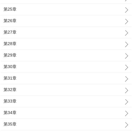
第25章
第26章
第27章
第28章
第29章
第30章
第31章
第32章
第33章
第34章
第35章