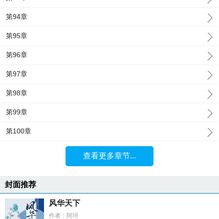
第94章
第95章
第96章
第97章
第98章
第99章
第100章
查看更多章节...
封面推荐
风华天下
作者：阿珂