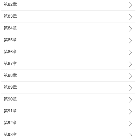
第82章
第83章
第84章
第85章
第86章
第87章
第88章
第89章
第90章
第91章
第92章
第93章