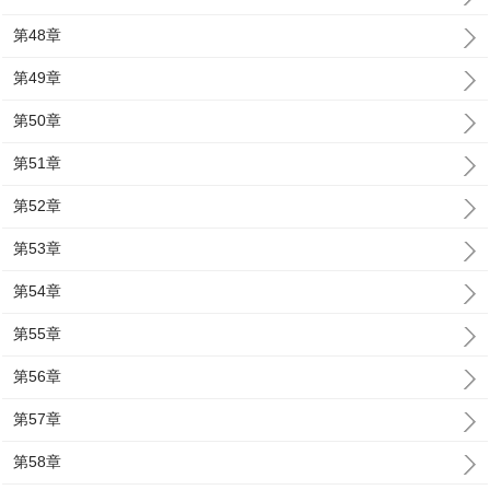
第48章
第49章
第50章
第51章
第52章
第53章
第54章
第55章
第56章
第57章
第58章