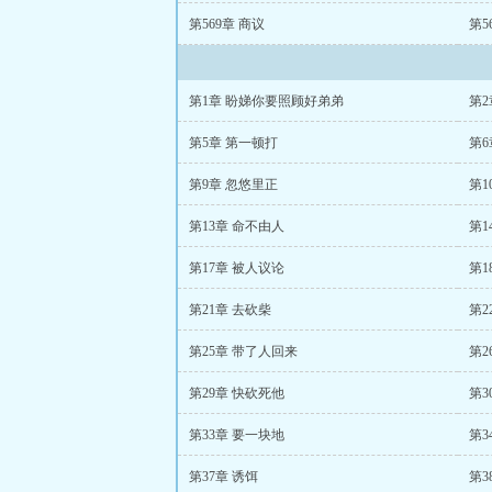
第569章 商议
第5
第1章 盼娣你要照顾好弟弟
第2
第5章 第一顿打
第6
第9章 忽悠里正
第1
第13章 命不由人
第
第17章 被人议论
第1
第21章 去砍柴
第2
第25章 带了人回来
第2
第29章 快砍死他
第3
第33章 要一块地
第3
第37章 诱饵
第3