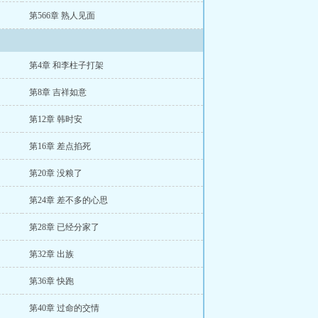
第566章 熟人见面
第4章 和李柱子打架
第8章 吉祥如意
第12章 韩时安
第16章 差点掐死
第20章 没粮了
第24章 差不多的心思
第28章 已经分家了
第32章 出族
第36章 快跑
第40章 过命的交情