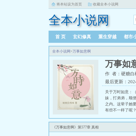
将本站设为首页
收藏全本小说网
全本小说网
首 页
玄幻修真
重生穿越
都市
全本小说网
>
万事如意啊
万事如
作 者：硬糖白
最后更新：2024-1
关于万时如意：
妹，打弟弟，顺
之内。这辈子她
有些不一样了呢？
《万事如意啊》第577章 真相