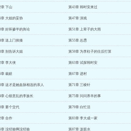
2章 下山
第43章 韩时安来过
6章 大姐的妥协
第47章 演戏
0章 好坏掺半的舆论
第51章 上辈子的大雨
4章 送上门挨揍
第55章 怂恿
8章 别告诉大姐
第59章 为李柱子的往后打算
2章 李大侠
第63章 试探韩时安
6章 栽赃
第67章 进村
70章 这才是她血脉相连的亲人
第71章 三棱针
4章 心烦意乱的李族长
第75章 问问养羊的事
8章 要个交代
第79章 白忙活
2章 合作
第83章 李大成一家
6章 没经验啊没经验
第87章 泼脏水