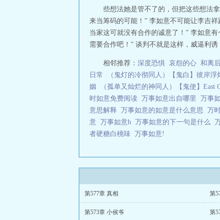
些想法她是管不了的，但把这些想法拿
来当筹码的可能！” 李如意不可能让李吉
当家这可就没有合作的诚意了！” 李如意
需要合作吧！” 谈判不就是这样，威逼利诱
相邻推荐：
深度恐惧
哀怨的心
和离
日常
（鬼灯的冷彻同人）【鬼白】彼岸浮
姻
（孤单又灿烂的神同人）【鬼使】East Of 
时如意免费阅读
万事如意出自哪里
万事
意思解释
万事如意的如意是什么意思
万
意
万事如意h
万事如意的下一句是什么
者硬糖白桃味
万事如意!
第577章 真相
第5
第573章 小侯爷
第5