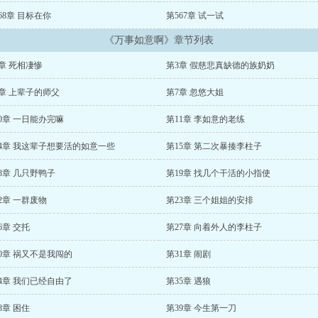
68章 目标在你
第567章 试一试
《万事如意啊》章节列表
章 死相凄惨
第3章 假慈悲真缺德的族奶奶
章 上辈子的师父
第7章 忽悠大姐
0章 一日能办完嘛
第11章 李如意的老练
14章 我这辈子想要活的如意一些
第15章 第二次暴揍李柱子
8章 几只野鸭子
第19章 找几个干活的小指使
2章 一群废物
第23章 三个姐姐的安排
6章 交托
第27章 向着外人的李柱子
0章 祸又不是我闯的
第31章 闹剧
4章 我们已经自由了
第35章 遇狼
8章 困住
第39章 今生第一刀