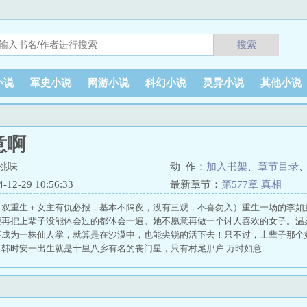
搜索
小说
军史小说
网游小说
科幻小说
灵异小说
其他小说
意啊
桃味
动 作：
加入书架
、
章节目录
2-29 10:56:33
最新章节：
第577章 真相
（双重生＋女主有仇必报，基本不隔夜，没有三观，不喜勿入）重生一场的李如
便再把上辈子没能体会过的都体会一遍。她不愿意再做一个讨人喜欢的女子。温
要成为一株仙人掌，就算是在沙漠中，也能尖锐的活下去！只不过，上辈子那个
韩时安一出生就是十里八乡有名的丧门星，只有村尾那户 万时如意