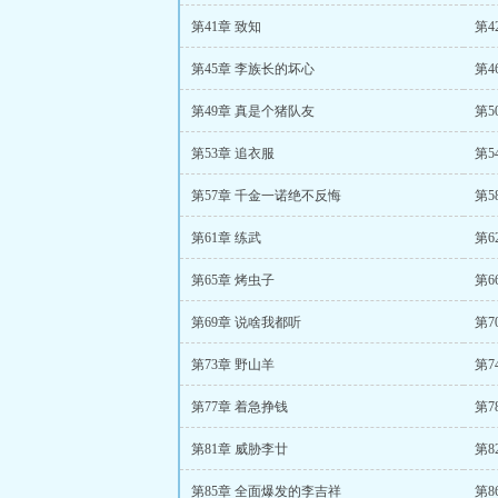
第41章 致知
第4
第45章 李族长的坏心
第4
第49章 真是个猪队友
第5
第53章 追衣服
第5
第57章 千金一诺绝不反悔
第5
第61章 练武
第6
第65章 烤虫子
第6
第69章 说啥我都听
第
第73章 野山羊
第7
第77章 着急挣钱
第7
第81章 威胁李廿
第8
第85章 全面爆发的李吉祥
第8