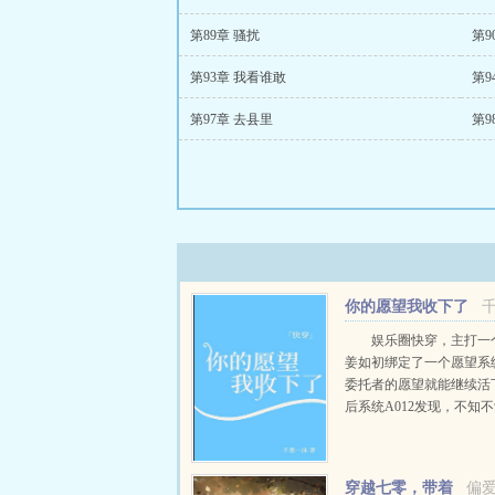
第89章 骚扰
第9
第93章 我看谁敢
第9
第97章 去县里
第9
你的愿望我收下了
[快穿]
娱乐圈快穿，主打一
姜如初绑定了一个愿望系
委托者的愿望就能继续活
后系统A012发现，不知
它的宿主又双叒火了！世
出道无望的爱豆练习生后
队主唱爆红（已完成）世..
穿越七零，带着
偏