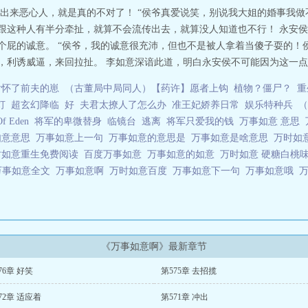
出来恶心人，就是真的不对了！ “侯爷真爱说笑，别说我大姐的婚事我
祥跟这种人有半分牵扯，就算不会流传出去，就算没人知道也不行！ 永安侯
有个屁的诚意。 “侯爷，我的诚意很充沛，但也不是被人拿着当傻子耍的
，利诱威逼，来回拉扯。 李如意深谙此道，明白永安侯不可能因为这一点小
后怀了前夫的崽
（古董局中局同人）【药许】愿者上钩
植物？僵尸？
重
灯
超玄幻降临
好
夫君太撩人了怎么办
准王妃娇养日常
娱乐特种兵
（
Eden
将军的卑微替身
临镜台
逃离
将军只爱我的钱
万事如意 意思
如意意思
万事如意上一句
万事如意的意思是
万事如意是啥意思
万时如意
时如意重生免费阅读
百度万事如意
万事如意的如意
万时如意 硬糖白桃
万事如意全文
万事如意啊
万时如意百度
万事如意下一句
万事如意哦
《万事如意啊》最新章节
76章 好笑
第575章 去招揽
72章 适应着
第571章 冲出