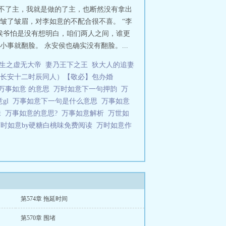
做不了主，我就是做的了主，也断然没有拿出
皱了皱眉，对李如意的不配合很不喜。 “李
！侯爷怕是没有想明白，咱们两人之间，谁更
事就翻脸。 永安侯也确实没有翻脸。...
生之虚无大帝
妻乃王下之王
狄大人的追妻
长安十二时辰同人）【敬必】包办婚
万事如意 的意思
万时如意下一句押韵
万
gl
万事如意下一句是什么意思
万事如意
味
万事如意的意思?
万事如意解析
万世如
万时如意by硬糖白桃味免费阅读
万时如意作
第574章 拖延时间
第570章 围堵