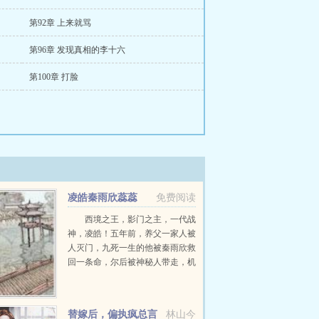
第92章 上来就骂
第96章 发现真相的李十六
第100章 打脸
凌皓秦雨欣蕊蕊
免费阅读
西境之王，影门之主，一代战
神，凌皓！五年前，养父一家人被
人灭门，九死一生的他被秦雨欣救
回一条命，尔后被神秘人带走，机
缘巧合下进入军营。五年后，一条
短信将战神从枪林弹雨的战场召回
了红尘俗世，直到这一刻...
替嫁后，偏执疯总言
林山今