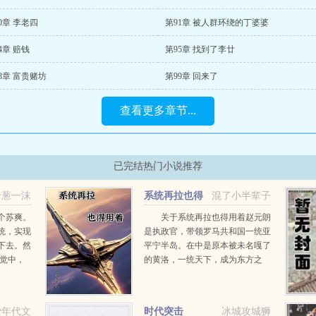
0章 李老四
第91章 被人群环绕的丁婆婆
4章 赔钱
第95章 找到了李廿
8章 富贵赌坊
第99章 回来了
查看更多章节...
已完结热门小说推荐
千葱一沫
系统再拉也得
混了小半辈子
用着
个苏爽。
关于系统再拉也得用着赵元朗
统，实现
是执政官，带领罗马共和国一统亚
下去。然
平宁半岛。在中是原本被未名嘎了
不觉中，
的黄洛，一统天下，成为东方之
界一穿成
主，神威大帝在中篡夺帝国，赢取
她作为乐
白富美伊莉丝公主，成为潘德帝国
.
的帝皇。在是被圣主坑的瓦龙，翻
爱年代文
时代突击
冰城攻城狮